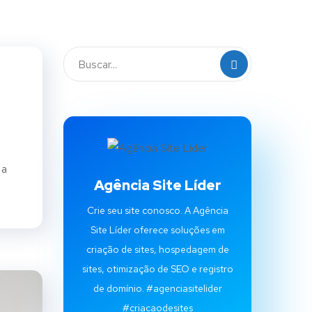
 a
Agência Site Líder
Crie seu site conosco. A Agência
Site Líder oferece soluções em
criação de sites, hospedagem de
sites, otimização de SEO e registro
de domínio. #agenciasitelider
#criacaodesites