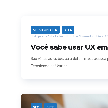
CRIAR UM SITE
SITE
Agência Site Líder
16 De Novembro De 202
Você sabe usar UX em 
São várias as razões para determinada pessoa p
Experiência do Usuário
SEO
SITE