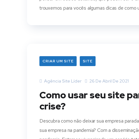
trouxemos para vocês algumas dicas de como us
CRIAR UM SITE
SITE
Agência Site Líder
26 De Abril De 2021
Como usar seu site p
crise?
Descubra como não deixar sua empresa parada d
sua empresa na pandemia? Com a disseminação 