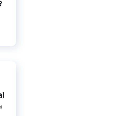
?
al
al