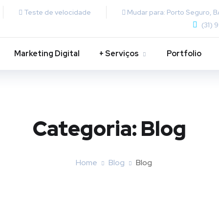
Teste de velocidade
Mudar para: Porto Seguro, B
(31) 
Marketing Digital
+ Serviços
Portfolio
Categoria:
Blog
Home
Blog
Blog