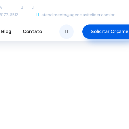
A
99177-6512
atendimento@agenciasitelider.com.br
Solicitar Orçam
Blog
Contato