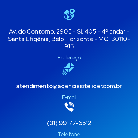
Av. do Contorno, 2905 - Sl. 405 - 4º andar -
Santa Efigênia, Belo Horizonte - MG, 30110-
915
Endereço
atendimento@agenciasitelider.com.br
E-mail
(31) 99177-6512
Telefone