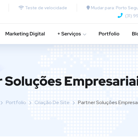
Teste de velocidade
Mudar para: Porto Segu
(31) 9
Marketing Digital
+ Serviços
Portfolio
Bl
 Soluções Empresaria
Portfolio
Criação De Site
Partner Soluções Empresar