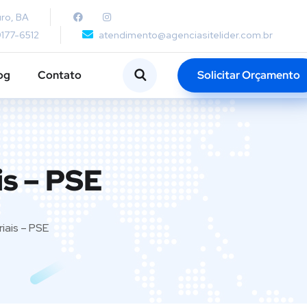
ro, BA
9177-6512
atendimento@agenciasitelider.com.br
Solicitar Orçamento
og
Contato
is – PSE
iais – PSE