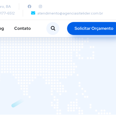
ro, BA
9177-6512
atendimento@agenciasitelider.com.br
Solicitar Orçamento
og
Contato