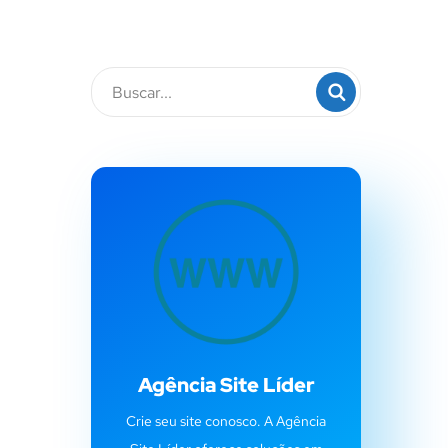
Agência Site Líder
Crie seu site conosco. A Agência