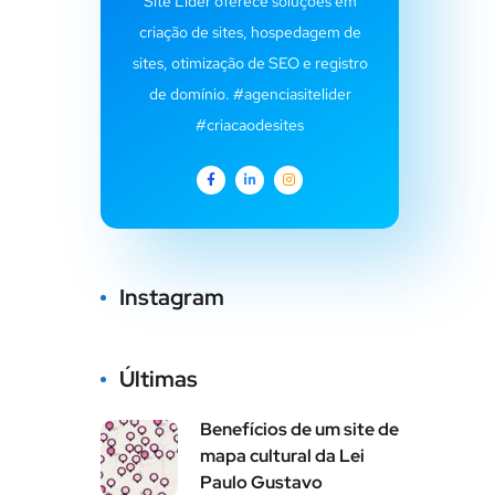
Site Líder oferece soluções em
criação de sites, hospedagem de
sites, otimização de SEO e registro
de domínio. #agenciasitelider
#criacaodesites
Instagram
Últimas
Benefícios de um site de
mapa cultural da Lei
Paulo Gustavo