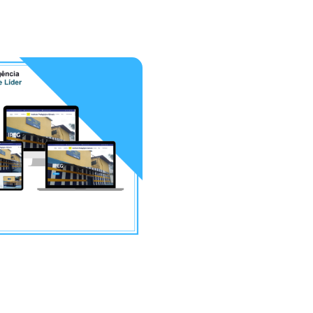
er Soluções
Instituto Pedagógico
sariais – PSE
Gênesis
 DE SITE
CRIAÇÃO DE SITE