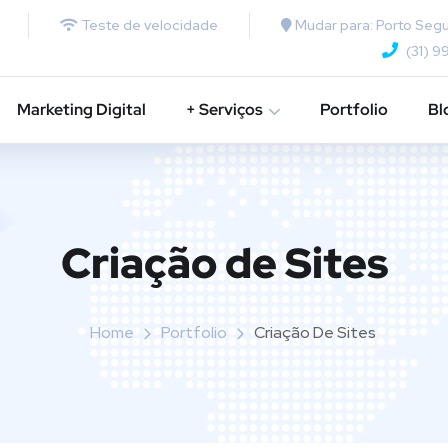
Teste de velocidade
Mudar para: Porto Segu
(31) 9
Marketing Digital
+ Serviços
Portfolio
Bl
Criação de Sites
Home
Portfolio
Criação De Sites