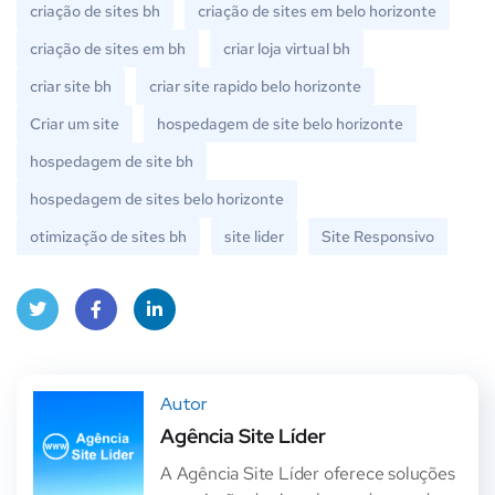
criação de sites bh
criação de sites em belo horizonte
criação de sites em bh
criar loja virtual bh
criar site bh
criar site rapido belo horizonte
Criar um site
hospedagem de site belo horizonte
hospedagem de site bh
hospedagem de sites belo horizonte
otimização de sites bh
site lider
Site Responsivo
Twit
Face
Linke
ter
book
dIn
Autor
Agência Site Líder
A Agência Site Líder oferece soluções