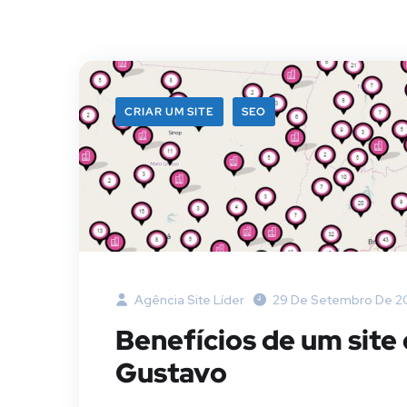
CRIAR UM SITE
SEO
Agência Site Líder
29 De Setembro De 2
Benefícios de um site 
Gustavo