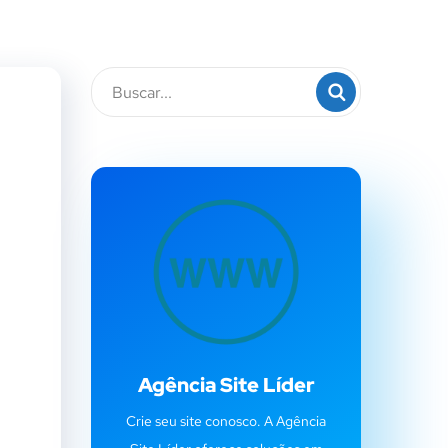
Agência Site Líder
Crie seu site conosco. A Agência