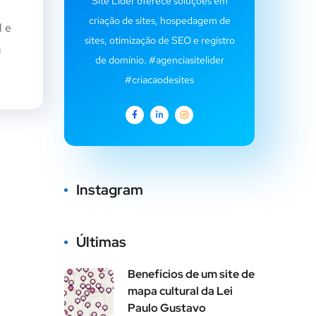
Site Líder oferece soluções em
criação de sites, hospedagem de
l e
sites, otimização de SEO e registro
m
de domínio. #agenciasitelider
#criacaodesites
Instagram
Últimas
Benefícios de um site de
mapa cultural da Lei
Paulo Gustavo