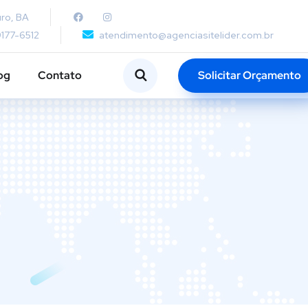
ro, BA
9177-6512
atendimento@agenciasitelider.com.br
Solicitar Orçamento
og
Contato